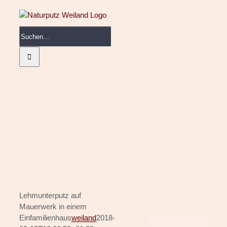
Skip
to
content
Suche
nach:
Naturputz Weiland
Innenputz
Aussenputz
Referenzen
Tipps & Aktuelles
Kontakt
Lehmunterputz auf
Mauerwerk in einem
Einfamilienhaus
weiland
2018-